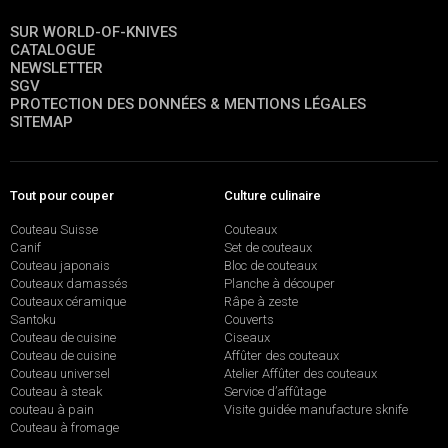
SUR WORLD-OF-KNIVES
CATALOGUE
NEWSLETTER
SGV
PROTECTION DES DONNÉES & MENTIONS LÉGALES
SITEMAP
Tout pour couper
Culture culinaire
Couteau Suisse
Couteaux
Canif
Set de couteaux
Couteau japonais
Bloc de couteaux
Couteaux damassés
Planche à découper
Couteaux céramique
Râpe à zeste
Santoku
Couverts
Couteau de cuisine
Ciseaux
Couteau de cuisine
Affûter des couteaux
Couteau universel
Atelier Affûter des couteaux
Couteau à steak
Service d’affûtage
couteau à pain
Visite guidée manufacture sknife
Couteau à fromage