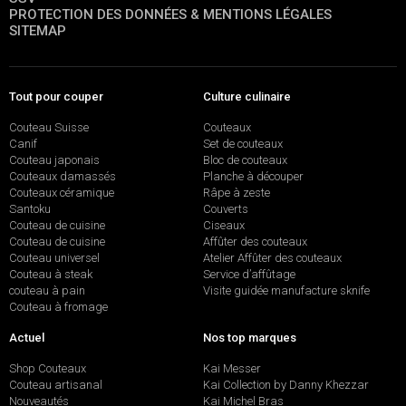
PROTECTION DES DONNÉES & MENTIONS LÉGALES
SITEMAP
Tout pour couper
Culture culinaire
Couteau Suisse
Couteaux
Canif
Set de couteaux
Couteau japonais
Bloc de couteaux
Couteaux damassés
Planche à découper
Couteaux céramique
Râpe à zeste
Santoku
Couverts
Couteau de cuisine
Ciseaux
Couteau de cuisine
Affûter des couteaux
Couteau universel
Atelier Affûter des couteaux
Couteau à steak
Service d’affûtage
couteau à pain
Visite guidée manufacture sknife
Couteau à fromage
Actuel
Nos top marques
Shop Couteaux
Kai Messer
Couteau artisanal
Kai Collection by Danny Khezzar
Nouveautés
Kai Michel Bras