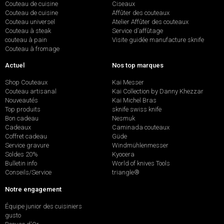
Couteau de cuisine
Ciseaux
Couteau de cuisine
Affûter des couteaux
Couteau universel
Atelier Affûter des couteaux
Couteau à steak
Service d’affûtage
couteau à pain
Visite guidée manufacture sknife
Couteau à fromage
Actuel
Nos top marques
Shop Couteaux
Kai Messer
Couteau artisanal
Kai Collection by Danny Khezzar
Nouveautés
Kai Michel Bras
Top produits
sknife swiss knife
Bon cadeau
Nesmuk
Cadeaux
Caminada couteaux
Coffret cadeau
Güde
Service gravure
Windmühlenmesser
Soldes 20%
Kyocera
Bulletin info
World of knives Tools
Conseils/Service
triangle®
Notre engagement
Équipe junior des cuisiniers
gusto