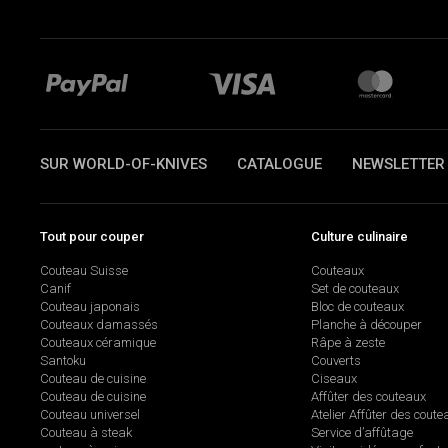
SUR WORLD-OF-KNIVES
CATALOGUE
NEWSLETTER
Tout pour couper
Culture culinaire
Couteau Suisse
Couteaux
Canif
Set de couteaux
Couteau japonais
Bloc de couteaux
Couteaux damassés
Planche à découper
Couteaux céramique
Râpe à zeste
Santoku
Couverts
Couteau de cuisine
Ciseaux
Couteau de cuisine
Affûter des couteaux
Couteau universel
Atelier Affûter des coute
Couteau à steak
Service d’affûtage