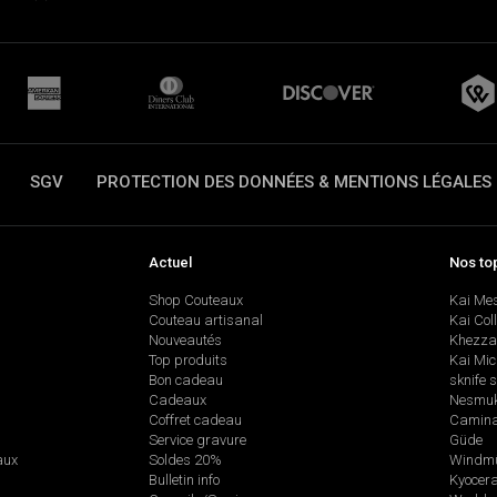
SGV
PROTECTION DES DONNÉES & MENTIONS LÉGALES
Actuel
Nos to
Shop Couteaux
Kai Me
Couteau artisanal
Kai Col
Nouveautés
Khezza
Top produits
Kai Mic
Bon cadeau
sknife 
Cadeaux
Nesmu
Coffret cadeau
Camina
Service gravure
Güde
aux
Soldes 20%
Windmü
Bulletin info
Kyocer