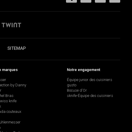
SITEMAP
p marques
Notre engagement
sser
Équipe junior des cuisiniers
lection by Danny
gusto
r
Bocuse d'Or
hel Bras
sknife-Équipe des cuisiniers
swiss knife
k
da couteaux
hlenmesser
a