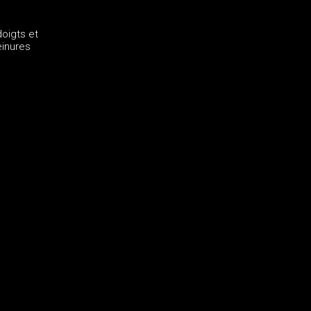
oigts et
einures