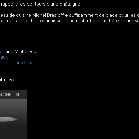
 rappelle les contours d’une châtaigne.
u de cuisine Michel Bras offre suffisamment de place pour les d
longue haleine. Les connaisseurs ne restent pas indifférents aux v
cuisine Michel Bras
eaux
rie de couteaux
aires :
COUTEAU D’OFFICE MICHEL BRAS