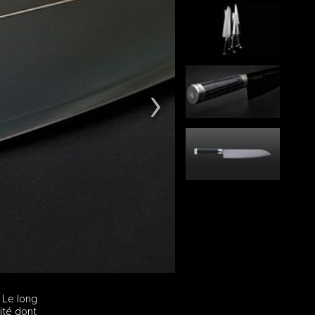
 Le long
ité dont