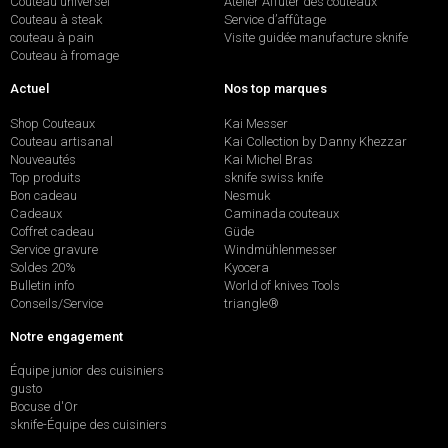
Couteau universel
Atelier Affûter des couteaux
Couteau à steak
Service d’affûtage
couteau à pain
Visite guidée manufacture sknife
Couteau à fromage
Actuel
Nos top marques
Shop Couteaux
Kai Messer
Couteau artisanal
Kai Collection by Danny Khezzar
Nouveautés
Kai Michel Bras
Top produits
sknife swiss knife
Bon cadeau
Nesmuk
Cadeaux
Caminada couteaux
Coffret cadeau
Güde
Service gravure
Windmühlenmesser
Soldes 20%
Kyocera
Bulletin info
World of knives Tools
Conseils/Service
triangle®
Notre engagement
Équipe junior des cuisiniers
gusto
Bocuse d'Or
sknife-Équipe des cuisiniers