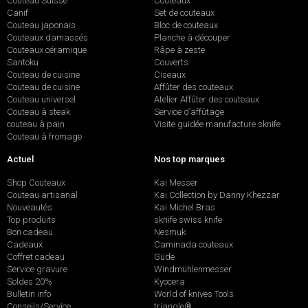
Couteau Suisse
Couteaux
Canif
Set de couteaux
Couteau japonais
Bloc de couteaux
Couteaux damassés
Planche à découper
Couteaux céramique
Râpe à zeste
Santoku
Couverts
Couteau de cuisine
Ciseaux
Couteau de cuisine
Affûter des couteaux
Couteau universel
Atelier Affûter des couteaux
Couteau à steak
Service d’affûtage
couteau à pain
Visite guidée manufacture sknife
Couteau à fromage
Actuel
Nos top marques
Shop Couteaux
Kai Messer
Couteau artisanal
Kai Collection by Danny Khezzar
Nouveautés
Kai Michel Bras
Top produits
sknife swiss knife
Bon cadeau
Nesmuk
Cadeaux
Caminada couteaux
Coffret cadeau
Güde
Service gravure
Windmühlenmesser
Soldes 20%
Kyocera
Bulletin info
World of knives Tools
Conseils/Service
triangle®