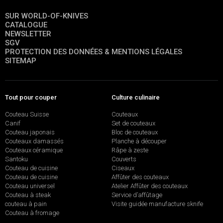
SUR WORLD-OF-KNIVES
CATALOGUE
NEWSLETTER
SGV
PROTECTION DES DONNÉES & MENTIONS LÉGALES
SITEMAP
Tout pour couper
Culture culinaire
Couteau Suisse
Couteaux
Canif
Set de couteaux
Couteau japonais
Bloc de couteaux
Couteaux damassés
Planche à découper
Couteaux céramique
Râpe à zeste
Santoku
Couverts
Couteau de cuisine
Ciseaux
Couteau de cuisine
Affûter des couteaux
Couteau universel
Atelier Affûter des couteaux
Couteau à steak
Service d’affûtage
couteau à pain
Visite guidée manufacture sknife
Couteau à fromage