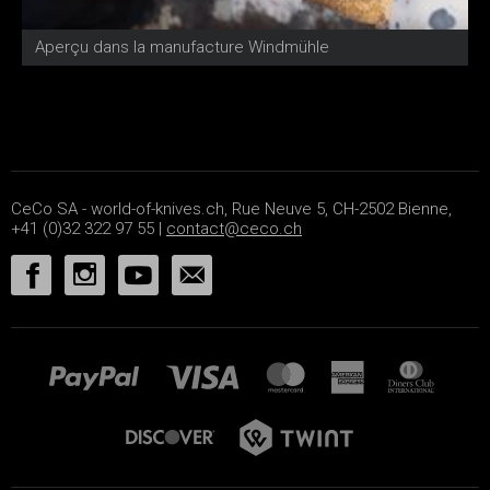
Aperçu dans la manufacture Windmühle
B
CeCo SA - world-of-knives.ch, Rue Neuve 5, CH-2502 Bienne,
+41 (0)32 322 97 55 |
contact@ceco.ch