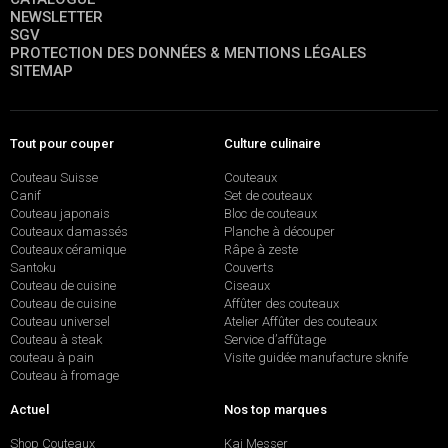
NEWSLETTER
SGV
PROTECTION DES DONNÉES & MENTIONS LÉGALES
SITEMAP
Tout pour couper
Culture culinaire
Couteau Suisse
Couteaux
Canif
Set de couteaux
Couteau japonais
Bloc de couteaux
Couteaux damassés
Planche à découper
Couteaux céramique
Râpe à zeste
Santoku
Couverts
Couteau de cuisine
Ciseaux
Couteau de cuisine
Affûter des couteaux
Couteau universel
Atelier Affûter des couteaux
Couteau à steak
Service d’affûtage
couteau à pain
Visite guidée manufacture sknife
Couteau à fromage
Actuel
Nos top marques
Shop Couteaux
Kai Messer