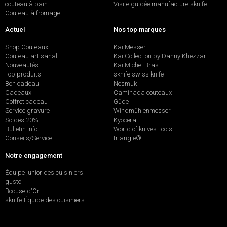
couteau à pain
Visite guidée manufacture sknife
Couteau à fromage
Actuel
Nos top marques
Shop Couteaux
Kai Messer
Couteau artisanal
Kai Collection by Danny Khezzar
Nouveautés
Kai Michel Bras
Top produits
sknife swiss knife
Bon cadeau
Nesmuk
Cadeaux
Caminada couteaux
Coffret cadeau
Güde
Service gravure
Windmühlenmesser
Soldes 20%
Kyocera
Bulletin info
World of knives Tools
Conseils/Service
triangle®
Notre engagement
Équipe junior des cuisiniers
gusto
Bocuse d'Or
sknife-Équipe des cuisiniers