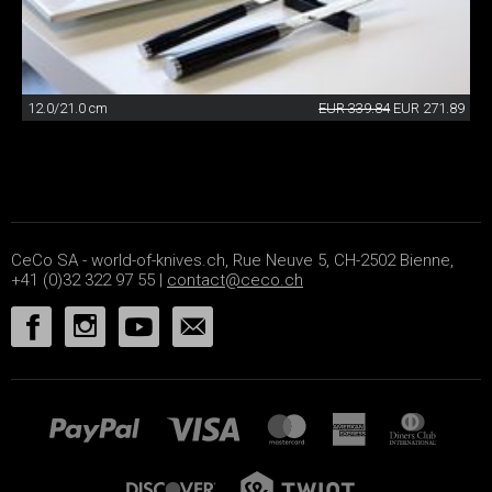
12.0/21.0 cm
EUR 339.84
EUR 271.89
CeCo SA - world-of-knives.ch, Rue Neuve 5, CH-2502 Bienne,
+41 (0)32 322 97 55 |
contact@ceco.ch