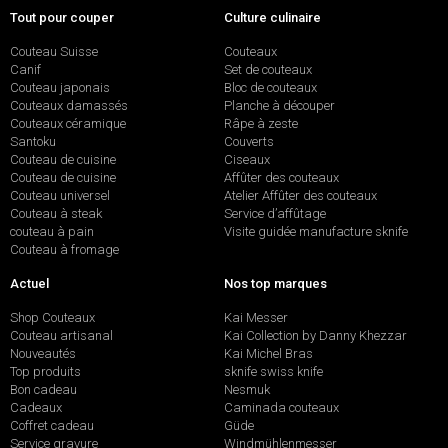
Tout pour couper
Culture culinaire
Couteau Suisse
Couteaux
Canif
Set de couteaux
Couteau japonais
Bloc de couteaux
Couteaux damassés
Planche à découper
Couteaux céramique
Râpe à zeste
Santoku
Couverts
Couteau de cuisine
Ciseaux
Couteau de cuisine
Affûter des couteaux
Couteau universel
Atelier Affûter des couteaux
Couteau à steak
Service d’affûtage
couteau à pain
Visite guidée manufacture sknife
Couteau à fromage
Actuel
Nos top marques
Shop Couteaux
Kai Messer
Couteau artisanal
Kai Collection by Danny Khezzar
Nouveautés
Kai Michel Bras
Top produits
sknife swiss knife
Bon cadeau
Nesmuk
Cadeaux
Caminada couteaux
Coffret cadeau
Güde
Service gravure
Windmühlenmesser