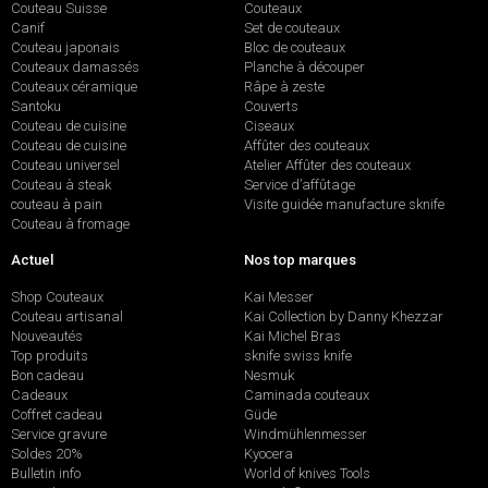
Couteau Suisse
Couteaux
Canif
Set de couteaux
Couteau japonais
Bloc de couteaux
Couteaux damassés
Planche à découper
Couteaux céramique
Râpe à zeste
Santoku
Couverts
Couteau de cuisine
Ciseaux
Couteau de cuisine
Affûter des couteaux
Couteau universel
Atelier Affûter des couteaux
Couteau à steak
Service d’affûtage
couteau à pain
Visite guidée manufacture sknife
Couteau à fromage
Actuel
Nos top marques
Shop Couteaux
Kai Messer
Couteau artisanal
Kai Collection by Danny Khezzar
Nouveautés
Kai Michel Bras
Top produits
sknife swiss knife
Bon cadeau
Nesmuk
Cadeaux
Caminada couteaux
Coffret cadeau
Güde
Service gravure
Windmühlenmesser
Soldes 20%
Kyocera
Bulletin info
World of knives Tools