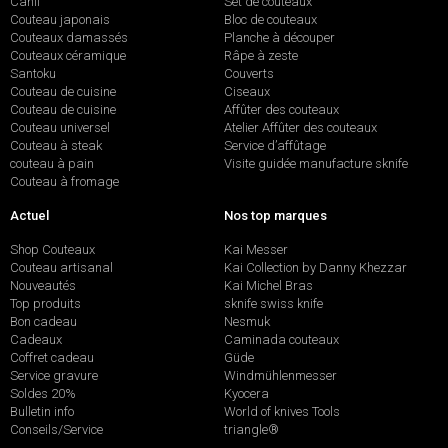
Canif
Set de couteaux
Couteau japonais
Bloc de couteaux
Couteaux damassés
Planche à découper
Couteaux céramique
Râpe à zeste
Santoku
Couverts
Couteau de cuisine
Ciseaux
Couteau de cuisine
Affûter des couteaux
Couteau universel
Atelier Affûter des couteaux
Couteau à steak
Service d’affûtage
couteau à pain
Visite guidée manufacture sknife
Couteau à fromage
Actuel
Nos top marques
Shop Couteaux
Kai Messer
Couteau artisanal
Kai Collection by Danny Khezzar
Nouveautés
Kai Michel Bras
Top produits
sknife swiss knife
Bon cadeau
Nesmuk
Cadeaux
Caminada couteaux
Coffret cadeau
Güde
Service gravure
Windmühlenmesser
Soldes 20%
Kyocera
Bulletin info
World of knives Tools
Conseils/Service
triangle®