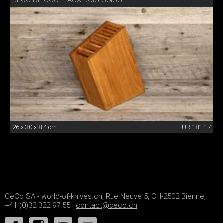
BLOC DE COUTEAUX BOIS SUISSE
26 x 30 x 8.4 cm
EUR 181.17
CeCo SA - world-of-knives.ch, Rue Neuve 5, CH-2502 Bienne,
+41 (0)32 322 97 55 |
contact@ceco.ch