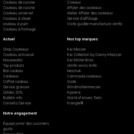
Couteau de cuisine
Ciseaux
Couteau de cuisine
Affûter des couteaux
Couteau universel
Atelier Affûter des couteaux
Couteau à steak
Service d’affûtage
couteau à pain
Visite guidée manufacture sknife
Couteau à fromage
Actuel
Nos top marques
Shop Couteaux
Kai Messer
Couteau artisanal
Kai Collection by Danny Khezzar
Nouveautés
Kai Michel Bras
Top produits
sknife swiss knife
Bon cadeau
Nesmuk
Cadeaux
Caminada couteaux
Coffret cadeau
Güde
Service gravure
Windmühlenmesser
Soldes 20%
Kyocera
Bulletin info
World of knives Tools
Conseils/Service
triangle®
Notre engagement
Équipe junior des cuisiniers
gusto