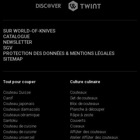
SUR WORLD-OF-KNIVES
CATALOGUE
NEWSLETTER
SGV
PROTECTION DES DONNÉES & MENTIONS LÉGALES
SITEMAP
Tout pour couper
Culture culinaire
Couteau Suisse
Couteaux
Canif
Set de couteaux
Couteau japonais
Bloc de couteaux
Couteaux damassés
Planche à découper
Couteaux céramique
Râpe à zeste
Santoku
Couverts
Couteau de cuisine
Ciseaux
Couteau de cuisine
Affûter des couteaux
Couteau universel
Atelier Affûter des couteaux