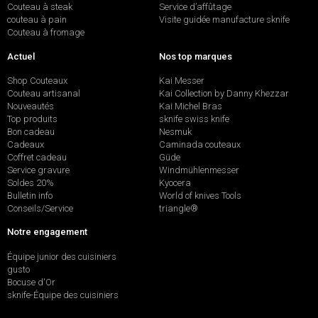
Couteau à steak
Service d’affûtage
couteau à pain
Visite guidée manufacture sknife
Couteau à fromage
Actuel
Nos top marques
Shop Couteaux
Kai Messer
Couteau artisanal
Kai Collection by Danny Khezzar
Nouveautés
Kai Michel Bras
Top produits
sknife swiss knife
Bon cadeau
Nesmuk
Cadeaux
Caminada couteaux
Coffret cadeau
Güde
Service gravure
Windmühlenmesser
Soldes 20%
Kyocera
Bulletin info
World of knives Tools
Conseils/Service
triangle®
Notre engagement
Équipe junior des cuisiniers
gusto
Bocuse d'Or
sknife-Équipe des cuisiniers