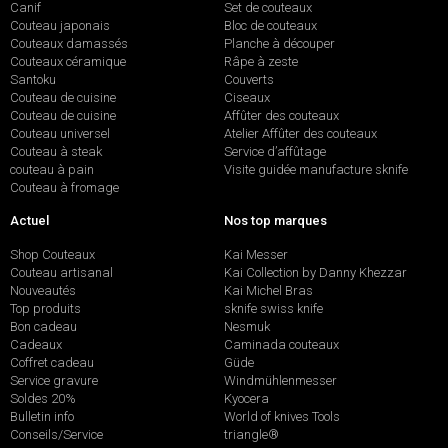
Canif
Set de couteaux
Couteau japonais
Bloc de couteaux
Couteaux damassés
Planche à découper
Couteaux céramique
Râpe à zeste
Santoku
Couverts
Couteau de cuisine
Ciseaux
Couteau de cuisine
Affûter des couteaux
Couteau universel
Atelier Affûter des couteaux
Couteau à steak
Service d’affûtage
couteau à pain
Visite guidée manufacture sknife
Couteau à fromage
Actuel
Nos top marques
Shop Couteaux
Kai Messer
Couteau artisanal
Kai Collection by Danny Khezzar
Nouveautés
Kai Michel Bras
Top produits
sknife swiss knife
Bon cadeau
Nesmuk
Cadeaux
Caminada couteaux
Coffret cadeau
Güde
Service gravure
Windmühlenmesser
Soldes 20%
Kyocera
Bulletin info
World of knives Tools
Conseils/Service
triangle®