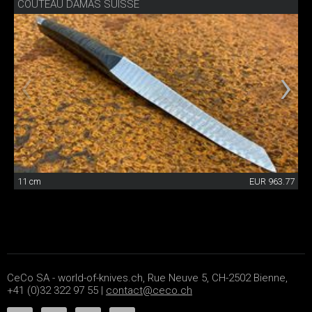
COUTEAU DAMAS SUISSE
11 cm
EUR 963.77
CeCo SA - world-of-knives.ch, Rue Neuve 5, CH-2502 Bienne,
+41 (0)32 322 97 55 |
contact@ceco.ch