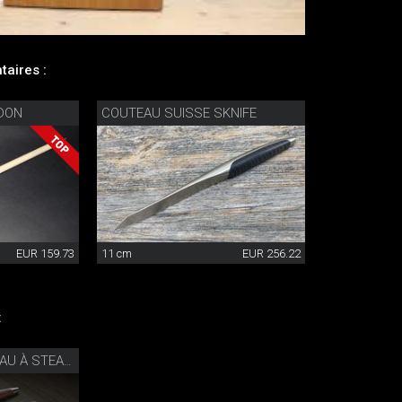
aires :
NDON
COUTEAU SUISSE SKNIFE
EUR 159.73
11 cm
EUR 256.22
:
SWISS KNIFE COUTEAU À STEAK SET DE 4