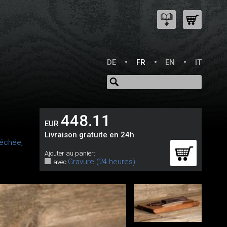
DE
FR
EN
IT
448.11
EUR
Livraison gratuite en 24h
séchée
,
Ajouter au panier:
Gravure (24 heures)
avec