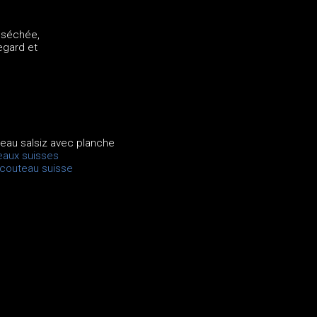
 séchée,
egard et
teau salsiz avec planche
eaux suisses
 couteau suisse