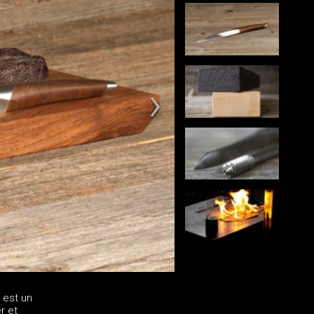
 est un
r et