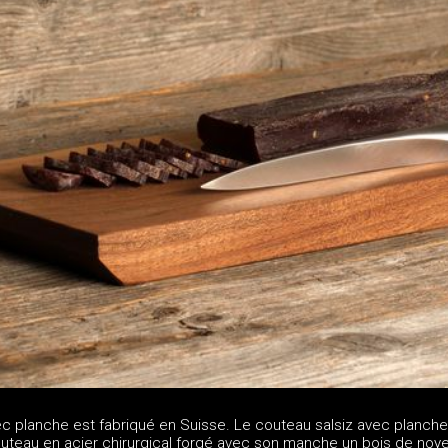
ec planche est fabriqué en Suisse. Le couteau salsiz avec planche
teau en acier chirurgical forgé avec son manche un bois de noye