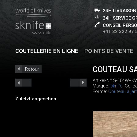
24H LIVRAISON
24H SERVICE 
CONSEIL PERS
+41 32 322 97 
COUTELLERIE EN LIGNE
POINTS DE VENTE
COUTEAU SA
Retour
Artikel-Nr:
S-104W+K
Marque:
sknife
, Colle
Forme:
Couteau à ja
Zuletzt angesehen