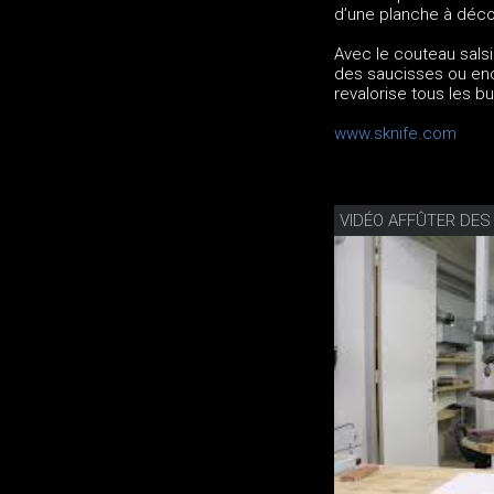
d’une planche à déc
Avec le couteau sals
des saucisses ou enc
revalorise tous les b
www.sknife.com
VIDÉO AFFÛTER DE