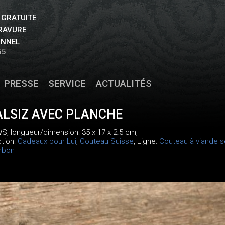
 GRATUITE
GRAVURE
ONNEL
55
PRESSE
SERVICE
ACTUALITÉS
LSIZ AVEC PLANCHE
WS
, longueur/dimension: 35 x 17 x 2.5 cm,
ction:
Cadeaux pour Lui
,
Couteau Suisse
, Ligne:
Couteau à viande 
mbon