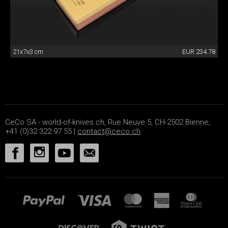
21x7x3 cm
EUR 234.78
CeCo SA - world-of-knives.ch, Rue Neuve 5, CH-2502 Bienne,
+41 (0)32 322 97 55 |
contact@ceco.ch