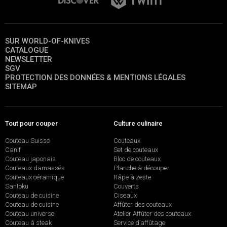
SUR WORLD-OF-KNIVES
CATALOGUE
NEWSLETTER
SGV
PROTECTION DES DONNÉES & MENTIONS LÉGALES
SITEMAP
Tout pour couper
Culture culinaire
Couteau Suisse
Couteaux
Canif
Set de couteaux
Couteau japonais
Bloc de couteaux
Couteaux damassés
Planche à découper
Couteaux céramique
Râpe à zeste
Santoku
Couverts
Couteau de cuisine
Ciseaux
Couteau de cuisine
Affûter des couteaux
Couteau universel
Atelier Affûter des couteaux
Couteau à steak
Service d’affûtage