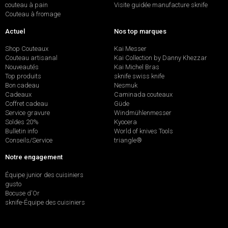
couteau à pain
Visite guidée manufacture sknife
Couteau à fromage
Actuel
Nos top marques
Shop Couteaux
Kai Messer
Couteau artisanal
Kai Collection by Danny Khezzar
Nouveautés
Kai Michel Bras
Top produits
sknife swiss knife
Bon cadeau
Nesmuk
Cadeaux
Caminada couteaux
Coffret cadeau
Güde
Service gravure
Windmühlenmesser
Soldes 20%
Kyocera
Bulletin info
World of knives Tools
Conseils/Service
triangle®
Notre engagement
Équipe junior des cuisiniers
gusto
Bocuse d'Or
sknife-Équipe des cuisiniers