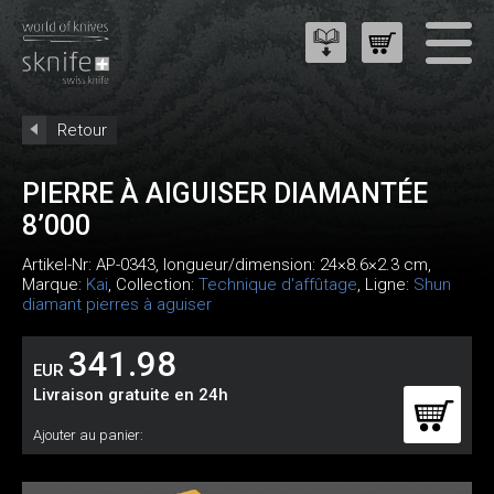
Retour
PIERRE À AIGUISER DIAMANTÉE
8’000
Artikel-Nr:
AP-0343
, longueur/dimension: 24×8.6×2.3 cm,
Marque:
Kai
, Collection:
Technique d'affûtage
, Ligne:
Shun
diamant pierres à aguiser
341.98
EUR
Livraison gratuite en 24h
Ajouter au panier: