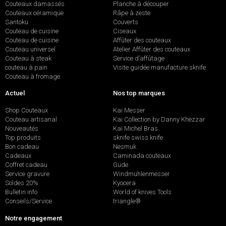
Couteaux damassés
Planche à découper
Couteaux céramique
Râpe à zeste
Santoku
Couverts
Couteau de cuisine
Ciseaux
Couteau de cuisine
Affûter des couteaux
Couteau universel
Atelier Affûter des couteaux
Couteau à steak
Service d’affûtage
couteau à pain
Visite guidée manufacture sknife
Couteau à fromage
Actuel
Nos top marques
Shop Couteaux
Kai Messer
Couteau artisanal
Kai Collection by Danny Khezzar
Nouveautés
Kai Michel Bras
Top produits
sknife swiss knife
Bon cadeau
Nesmuk
Cadeaux
Caminada couteaux
Coffret cadeau
Güde
Service gravure
Windmühlenmesser
Soldes 20%
Kyocera
Bulletin info
World of knives Tools
Conseils/Service
triangle®
Notre engagement