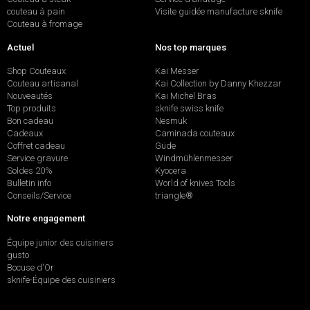
couteau à pain
Visite guidée manufacture sknife
Couteau à fromage
Actuel
Nos top marques
Shop Couteaux
Kai Messer
Couteau artisanal
Kai Collection by Danny Khezzar
Nouveautés
Kai Michel Bras
Top produits
sknife swiss knife
Bon cadeau
Nesmuk
Cadeaux
Caminada couteaux
Coffret cadeau
Güde
Service gravure
Windmühlenmesser
Soldes 20%
Kyocera
Bulletin info
World of knives Tools
Conseils/Service
triangle®
Notre engagement
Équipe junior des cuisiniers
gusto
Bocuse d'Or
sknife-Équipe des cuisiniers