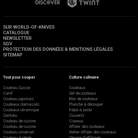
SUR WORLD-OF-KNIVES
CATALOGUE
NEWSLETTER
SGV
PROTECTION DES DONNÉES & MENTIONS LÉGALES
SITEMAP
Tout pour couper
Culture culinaire
Couteau Suisse
Couteaux
Canif
Set de couteaux
Couteau japonais
Bloc de couteaux
Couteaux damassés
Planche à découper
Couteaux céramique
Râpe à zeste
Santoku
Couverts
Couteau de cuisine
Ciseaux
Couteau de cuisine
Affûter des couteaux
Couteau universel
Atelier Affûter des couteaux
Couteau à steak
Service d’affûtage