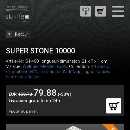
Retour
SUPER STONE 10000
Artikel-Nr:
S1-490
, longueur/dimension: 21 x 7 x 1 cm,
Marque:
Welt der Messer Tools
, Collection:
Articles d'
expositions 50%
,
Technique d'affûtage
, Ligne:
Naniwa
pierres à aiguiser
79.88
EUR
159.73
(-50%)
Livraison gratuite en 24h
Ajouter au panier: