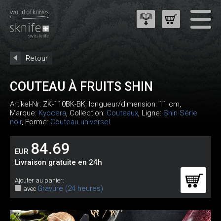
Retour
COUTEAU À FRUITS SHIN
Artikel-Nr:
ZK-110BK-BK
, longueur/dimension: 11 cm,
Marque:
Kyocera
, Collection:
Couteaux
, Ligne:
Shin Série
noir
, Forme:
Couteau universel
84.69
EUR
Livraison gratuite en 24h
Ajouter au panier:
Gravure (24 heures)
avec