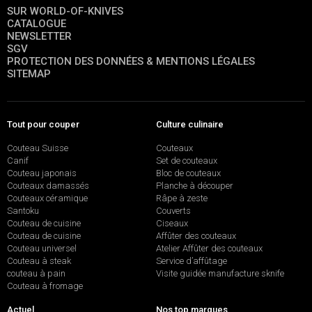
SUR WORLD-OF-KNIVES
CATALOGUE
NEWSLETTER
SGV
PROTECTION DES DONNÉES & MENTIONS LÉGALES
SITEMAP
Tout pour couper
Culture culinaire
Couteau Suisse
Couteaux
Canif
Set de couteaux
Couteau japonais
Bloc de couteaux
Couteaux damassés
Planche à découper
Couteaux céramique
Râpe à zeste
Santoku
Couverts
Couteau de cuisine
Ciseaux
Couteau de cuisine
Affûter des couteaux
Couteau universel
Atelier Affûter des couteaux
Couteau à steak
Service d’affûtage
couteau à pain
Visite guidée manufacture sknife
Couteau à fromage
Actuel
Nos top marques