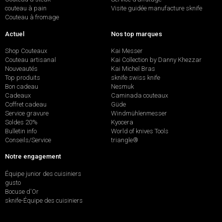
couteau à pain
Visite guidée manufacture sknife
Couteau à fromage
Actuel
Nos top marques
Shop Couteaux
Kai Messer
Couteau artisanal
Kai Collection by Danny Khezzar
Nouveautés
Kai Michel Bras
Top produits
sknife swiss knife
Bon cadeau
Nesmuk
Cadeaux
Caminada couteaux
Coffret cadeau
Güde
Service gravure
Windmühlenmesser
Soldes 20%
Kyocera
Bulletin info
World of knives Tools
Conseils/Service
triangle®
Notre engagement
Équipe junior des cuisiniers
gusto
Bocuse d'Or
sknife-Équipe des cuisiniers