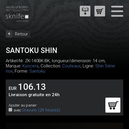
Retour
SANTOKU SHIN
Artikel-Nr:
ZK-140BK-BK
, longueur/dimension: 14 cm,
Marque:
Kyocera
, Collection:
Couteaux
, Ligne:
Shin Série
noir
, Forme:
Santoku
106.13
EUR
Livraison gratuite en 24h
Ajouter au panier:
Gravure (24 heures)
avec