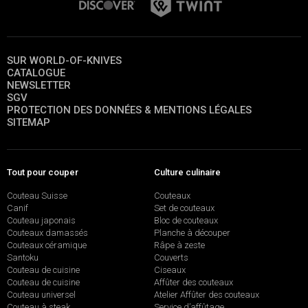
SUR WORLD-OF-KNIVES
CATALOGUE
NEWSLETTER
SGV
PROTECTION DES DONNÉES & MENTIONS LÉGALES
SITEMAP
Tout pour couper
Culture culinaire
Couteau Suisse
Couteaux
Canif
Set de couteaux
Couteau japonais
Bloc de couteaux
Couteaux damassés
Planche à découper
Couteaux céramique
Râpe à zeste
Santoku
Couverts
Couteau de cuisine
Ciseaux
Couteau de cuisine
Affûter des couteaux
Couteau universel
Atelier Affûter des couteaux
Couteau à steak
Service d’affûtage