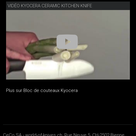
VIDÉO KYOCERA CERAMIC KITCHEN KNIFE
Plus sur Bloc de couteaux Kyocera
CeCo SA - world-of-knives.ch, Rue Neuve 5, CH-2502 Bienne,