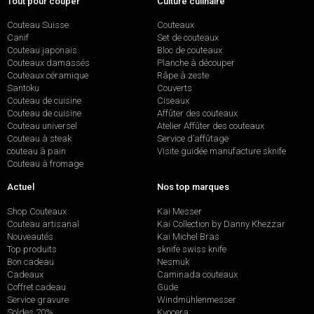
Tout pour couper
Culture culinaire
Couteau Suisse
Couteaux
Canif
Set de couteaux
Couteau japonais
Bloc de couteaux
Couteaux damassés
Planche à découper
Couteaux céramique
Râpe à zeste
Santoku
Couverts
Couteau de cuisine
Ciseaux
Couteau de cuisine
Affûter des couteaux
Couteau universel
Atelier Affûter des couteaux
Couteau à steak
Service d’affûtage
couteau à pain
Visite guidée manufacture sknife
Couteau à fromage
Actuel
Nos top marques
Shop Couteaux
Kai Messer
Couteau artisanal
Kai Collection by Danny Khezzar
Nouveautés
Kai Michel Bras
Top produits
sknife swiss knife
Bon cadeau
Nesmuk
Cadeaux
Caminada couteaux
Coffret cadeau
Güde
Service gravure
Windmühlenmesser
Soldes 20%
Kyocera