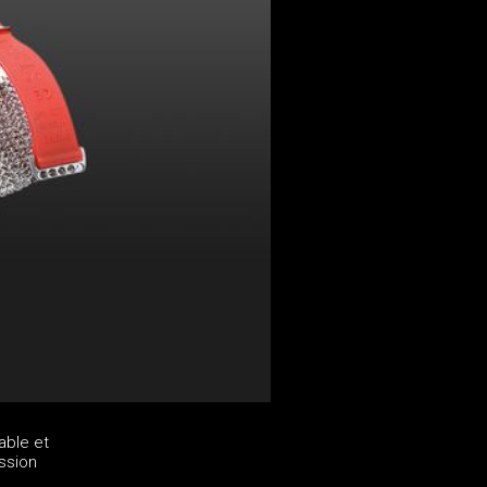
able et
ssion