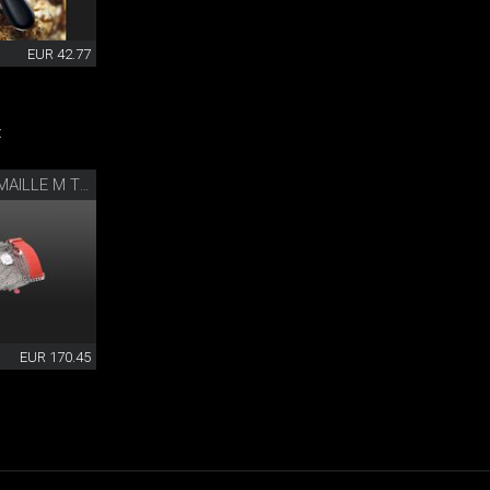
EUR 42.77
:
GANT EN COTTE DE MAILLE M TRIANGLE®
EUR 170.45