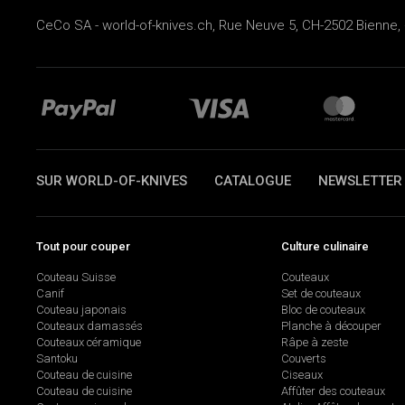
CeCo SA - world-of-knives.ch, Rue Neuve 5, CH-2502 Bienne, 
SUR WORLD-OF-KNIVES
CATALOGUE
NEWSLETTER
Tout pour couper
Culture culinaire
Couteau Suisse
Couteaux
Canif
Set de couteaux
Couteau japonais
Bloc de couteaux
Couteaux damassés
Planche à découper
Couteaux céramique
Râpe à zeste
Santoku
Couverts
Couteau de cuisine
Ciseaux
Couteau de cuisine
Affûter des couteaux