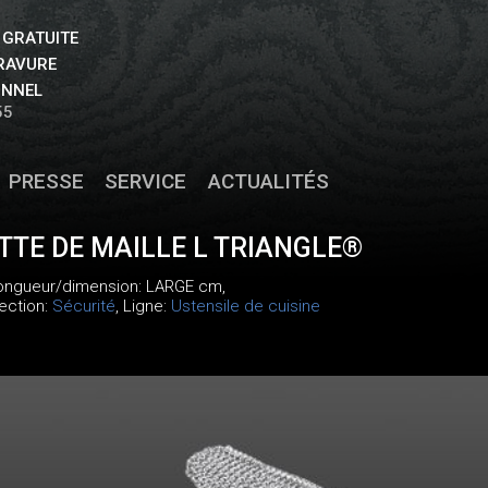
 GRATUITE
GRAVURE
ONNEL
55
PRESSE
SERVICE
ACTUALITÉS
TTE DE MAILLE L TRIANGLE®
longueur/dimension: LARGE cm,
lection:
Sécurité
, Ligne:
Ustensile de cuisine