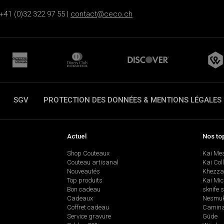
+41 (0)32 322 97 55 |
contact@ceco.ch
SGV
PROTECTION DES DONNÉES & MENTIONS LÉGALES
Actuel
Nos to
Shop Couteaux
Kai Me
Couteau artisanal
Kai Col
Nouveautés
Khezza
Top produits
Kai Mic
Bon cadeau
sknife 
Cadeaux
Nesmu
Coffret cadeau
Camina
Service gravure
Güde