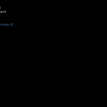
s
rand
maille M