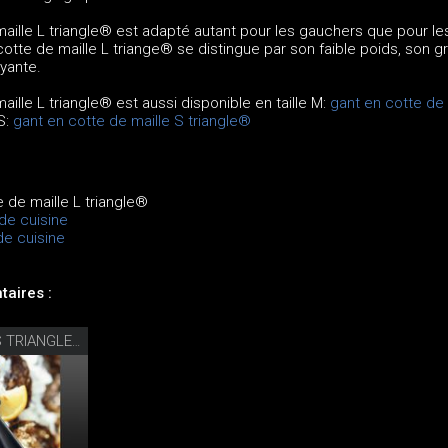
aille L triangle® est adapté autant pour les gauchers que pour le
 cotte de maille L triange® se distingue par son faible poids, son g
eyante.
ille L triangle® est aussi disponible en taille M:
gant en cotte de 
 S:
gant en cotte de maille S triangle®
e de maille L triangle®
de cuisine
de cuisine
aires :
COUTEAU À HUÎTRES TRIANGLE®