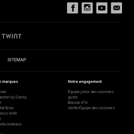
SITEMAP
p marques
Notre engagement
sser
Équipe junior des cuisiniers
lection by Danny
gusto
r
Bocuse d'Or
hel Bras
sknife-Équipe des cuisiniers
swiss knife
k
da couteaux