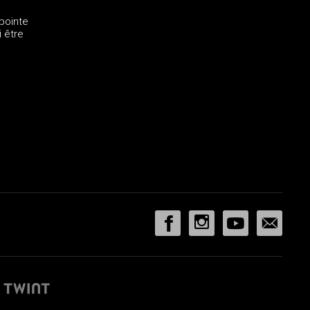
 pointe
i être