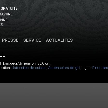
 GRATUITE
GRAVURE
ONNEL
55
PRESSE
SERVICE
ACTUALITÉS
LL
1
, longueur/dimension: 35.0 cm,
lection:
Ustensiles de cuisine
,
Accessoires de gril
, Ligne:
Pincettes