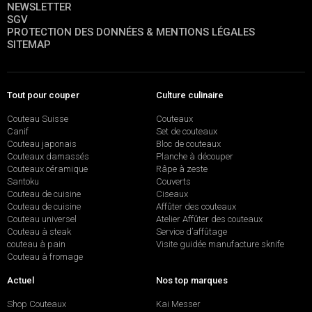
NEWSLETTER
SGV
PROTECTION DES DONNÉES & MENTIONS LÉGALES
SITEMAP
Tout pour couper
Culture culinaire
Couteau Suisse
Couteaux
Canif
Set de couteaux
Couteau japonais
Bloc de couteaux
Couteaux damassés
Planche à découper
Couteaux céramique
Râpe à zeste
Santoku
Couverts
Couteau de cuisine
Ciseaux
Couteau de cuisine
Affûter des couteaux
Couteau universel
Atelier Affûter des couteaux
Couteau à steak
Service d’affûtage
couteau à pain
Visite guidée manufacture sknife
Couteau à fromage
Actuel
Nos top marques
Shop Couteaux
Kai Messer