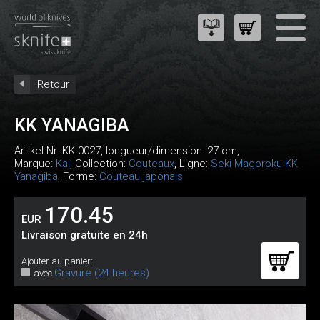
Retour
KK YANAGIBA
Artikel-Nr:
KK-0027
, longueur/dimension: 27 cm,
Marque:
Kai
, Collection:
Couteaux
, Ligne:
Seki Magoroku KK
Yanagiba
, Forme:
Couteau japonais
170.45
EUR
Livraison gratuite en 24h
Ajouter au panier:
Gravure (24 heures)
avec