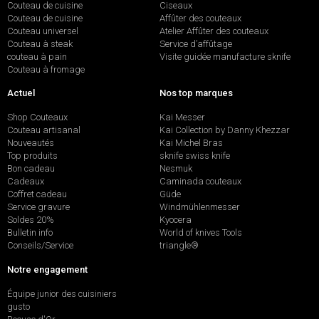
Couteau de cuisine
Ciseaux
Couteau de cuisine
Affûter des couteaux
Couteau universel
Atelier Affûter des couteaux
Couteau à steak
Service d’affûtage
couteau à pain
Visite guidée manufacture sknife
Couteau à fromage
Actuel
Nos top marques
Shop Couteaux
Kai Messer
Couteau artisanal
Kai Collection by Danny Khezzar
Nouveautés
Kai Michel Bras
Top produits
sknife swiss knife
Bon cadeau
Nesmuk
Cadeaux
Caminada couteaux
Coffret cadeau
Güde
Service gravure
Windmühlenmesser
Soldes 20%
Kyocera
Bulletin info
World of knives Tools
Conseils/Service
triangle®
Notre engagement
Équipe junior des cuisiniers
gusto