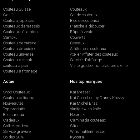
Couteau Suisse
Couteaux
Canif
Set de couteaux
Couteau japonais
Bloc de couteaux
Couteaux damassés
Planche à découper
Couteaux céramique
Râpe à zeste
Santoku
Couverts
Couteau de cuisine
Ciseaux
Couteau de cuisine
Affûter des couteaux
Couteau universel
Atelier Affûter des couteaux
Couteau à steak
Service d’affûtage
couteau à pain
Visite guidée manufacture sknife
Couteau à fromage
Actuel
Nos top marques
Shop Couteaux
Kai Messer
Couteau artisanal
Kai Collection by Danny Khezzar
Nouveautés
Kai Michel Bras
Top produits
sknife swiss knife
Bon cadeau
Nesmuk
Cadeaux
Caminada couteaux
Coffret cadeau
Güde
Service gravure
Windmühlenmesser
Soldes 20%
Kyocera