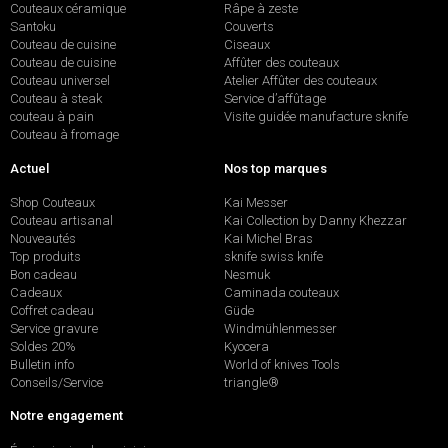
Couteaux céramique
Râpe à zeste
Santoku
Couverts
Couteau de cuisine
Ciseaux
Couteau de cuisine
Affûter des couteaux
Couteau universel
Atelier Affûter des couteaux
Couteau à steak
Service d’affûtage
couteau à pain
Visite guidée manufacture sknife
Couteau à fromage
Actuel
Nos top marques
Shop Couteaux
Kai Messer
Couteau artisanal
Kai Collection by Danny Khezzar
Nouveautés
Kai Michel Bras
Top produits
sknife swiss knife
Bon cadeau
Nesmuk
Cadeaux
Caminada couteaux
Coffret cadeau
Güde
Service gravure
Windmühlenmesser
Soldes 20%
Kyocera
Bulletin info
World of knives Tools
Conseils/Service
triangle®
Notre engagement