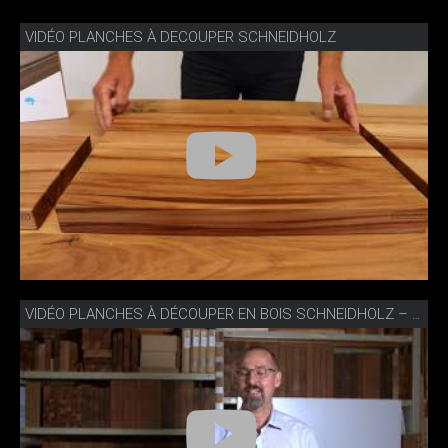
VIDÉO PLANCHES À DECOUPER SCHNEIDHOLZ
VIDÉO PLANCHES À DÉCOUPER EN BOIS SCHNEIDHOLZ – COMMENT LES NETTOYER ET LES ENTRETENIR?