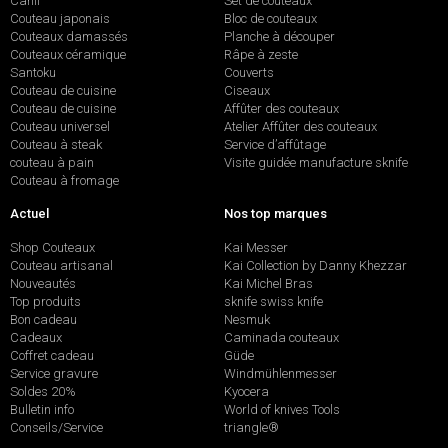
Canif
Set de couteaux
Couteau japonais
Bloc de couteaux
Couteaux damassés
Planche à découper
Couteaux céramique
Râpe à zeste
Santoku
Couverts
Couteau de cuisine
Ciseaux
Couteau de cuisine
Affûter des couteaux
Couteau universel
Atelier Affûter des couteaux
Couteau à steak
Service d’affûtage
couteau à pain
Visite guidée manufacture sknife
Couteau à fromage
Actuel
Nos top marques
Shop Couteaux
Kai Messer
Couteau artisanal
Kai Collection by Danny Khezzar
Nouveautés
Kai Michel Bras
Top produits
sknife swiss knife
Bon cadeau
Nesmuk
Cadeaux
Caminada couteaux
Coffret cadeau
Güde
Service gravure
Windmühlenmesser
Soldes 20%
Kyocera
Bulletin info
World of knives Tools
Conseils/Service
triangle®