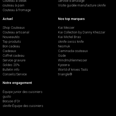
Couteau à steak
Service d’affûtage
couteau à pain
Visite guidée manufacture sknife
Couteau à fromage
Actuel
Nos top marques
Shop Couteaux
Kai Messer
Couteau artisanal
Kai Collection by Danny Khezzar
Nouveautés
Kai Michel Bras
Top produits
sknife swiss knife
Bon cadeau
Nesmuk
Cadeaux
Caminada couteaux
Coffret cadeau
Güde
Service gravure
Windmühlenmesser
Soldes 20%
Kyocera
Bulletin info
World of knives Tools
Conseils/Service
triangle®
Notre engagement
Équipe junior des cuisiniers
gusto
Bocuse d'Or
sknife-Équipe des cuisiniers