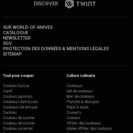
SUR WORLD-OF-KNIVES
CATALOGUE
NEWSLETTER
SGV
PROTECTION DES DONNÉES & MENTIONS LÉGALES
SITEMAP
Tout pour couper
Culture culinaire
Couteau Suisse
Couteaux
Canif
Set de couteaux
Couteau japonais
Bloc de couteaux
Couteaux damassés
Planche à découper
Couteaux céramique
Râpe à zeste
Santoku
Couverts
Couteau de cuisine
Ciseaux
Couteau de cuisine
Affûter des couteaux
Couteau universel
Atelier Affûter des couteaux