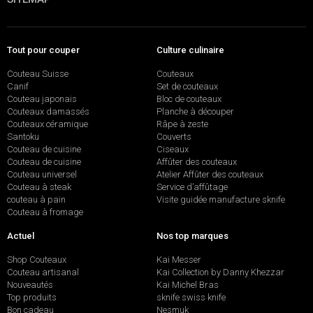
Tout pour couper
Culture culinaire
Couteau Suisse
Couteaux
Canif
Set de couteaux
Couteau japonais
Bloc de couteaux
Couteaux damassés
Planche à découper
Couteaux céramique
Râpe à zeste
Santoku
Couverts
Couteau de cuisine
Ciseaux
Couteau de cuisine
Affûter des couteaux
Couteau universel
Atelier Affûter des couteaux
Couteau à steak
Service d’affûtage
couteau à pain
Visite guidée manufacture sknife
Couteau à fromage
Actuel
Nos top marques
Shop Couteaux
Kai Messer
Couteau artisanal
Kai Collection by Danny Khezzar
Nouveautés
Kai Michel Bras
Top produits
sknife swiss knife
Bon cadeau
Nesmuk