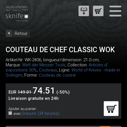
Retour
COUTEAU DE CHEF CLASSIC WOK
Artikel-Nr:
WK-2406
, longueur/dimension: 21.0 cm,
Marque:
Welt der Messer Tools
, Collection:
Articles d'
expositions 50%
,
Couteaux
, Ligne:
World of Knives - made in
Solingen
, Forme:
Couteau de cuisine
74.51
EUR
149.01
(-50%)
Livraison gratuite en 24h
Ajouter au panier:
Gravure (24 heures)
avec