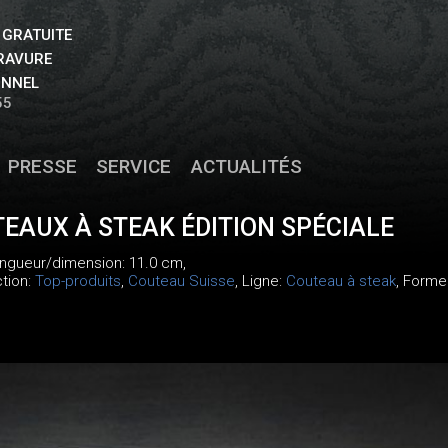
 GRATUITE
GRAVURE
ONNEL
55
PRESSE
SERVICE
ACTUALITÉS
TEAUX À STEAK ÉDITION SPÉCIALE
longueur/dimension: 11.0 cm,
ction:
Top-produits
,
Couteau Suisse
, Ligne:
Couteau à steak
, Forme