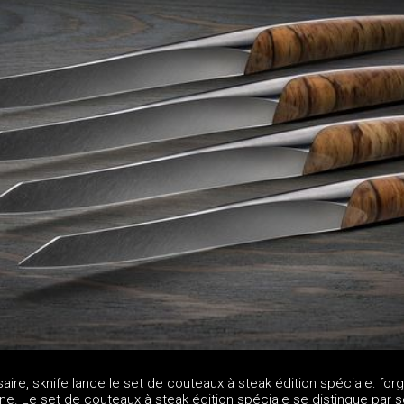
aire, sknife lance le set de couteaux à steak édition spéciale: for
enne. Le set de couteaux à steak édition spéciale se distingue par 