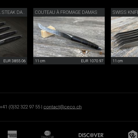
COUTEAU À FROMAGE DAMAS
SET DE COUTEAUX À STEAK DAMAS
EUR 3855.06
11 cm
EUR 1070.97
11 cm
+41 (0)32 322 97 55 |
contact@ceco.ch