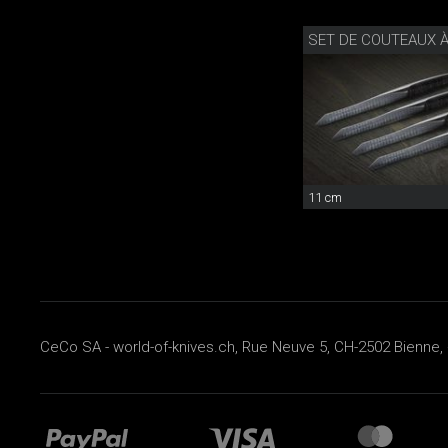
11 cm
CeCo SA - world-of-knives.ch, Rue Neuve 5, CH-2502 Bienne, 