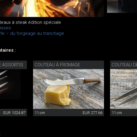
teaux à steak édition spéciale
isses
ife – du forgeage au tranchage
aires :
E ASSORTIS
COUTEAU À FROMAGE
COUTEAU DE
EUR 1024.87
11 cm
EUR 277.66
11 cm
: