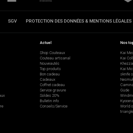
SGV
PROTECTION DES DONNÉES & MENTIONS LÉGALES
Actuel
Nos to
Shop Couteaux
Kai Me
Couteau artisanal
Kai Col
Nouveautés
Khezza
Top produits
Kai Mic
Bon cadeau
sknife 
Cadeaux
Nesmu
Coffret cadeau
Camina
Service gravure
Güde
aux
Soldes 20%
Windmü
Bulletin info
Kyocer
re
Conseils/Service
World o
triangl