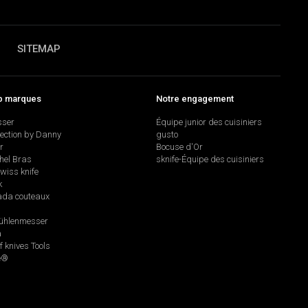
SITEMAP
p marques
Notre engagement
sser
Équipe junior des cuisiniers
lection by Danny
gusto
r
Bocuse d'Or
hel Bras
sknife-Équipe des cuisiniers
swiss knife
k
da couteaux
hlenmesser
a
f knives Tools
e®