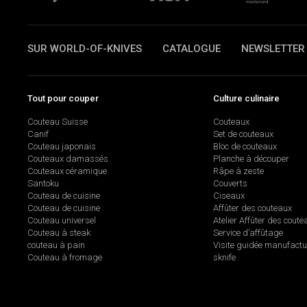
SUR WORLD-OF-KNIVES
CATALOGUE
NEWSLETTER
Tout pour couper
Culture culinaire
Couteau Suisse
Couteaux
Canif
Set de couteaux
Couteau japonais
Bloc de couteaux
Couteaux damassés
Planche à découper
Couteaux céramique
Râpe à zeste
Santoku
Couverts
Couteau de cuisine
Ciseaux
Couteau de cuisine
Affûter des couteaux
Couteau universel
Atelier Affûter des coute
Couteau à steak
Service d’affûtage
couteau à pain
Visite guidée manufactu
Couteau à fromage
sknife