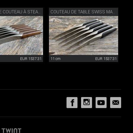
SWISS KNIFE COUTEAU À STEAK SET DE 6
COUTEAU DE TABLE SWISS MADE
EUR 1537.31
11 cm
EUR 1537.31