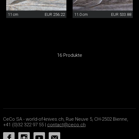
11 cm
EUR 256.22
11.0 cm
EUR 533.88
16 Produkte
CeCo SA - world-of-knives.ch, Rue Neuve 5, CH-2502 Bienne,
+41 (0)32 322 97 55 |
contact@ceco.ch