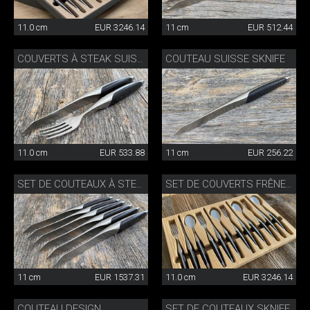
11.0 cm
EUR 3246.14
11 cm
EUR 512.44
COUTEAU SUISSE SKNIFE
COUVERTS À STEAK SUISSE
11.0 cm
EUR 533.88
11 cm
EUR 256.22
SET DE COUTEAUX À STEAK SKNIFE
SET DE COUVERTS FRÊNE 4 PIÈCES
11 cm
EUR 1537.31
11.0 cm
EUR 3246.14
COUTEAU DESIGN
SET DE COUTEAUX SKNIFE