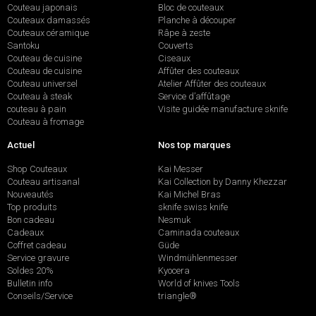
Couteau japonais
Bloc de couteaux
Couteaux damassés
Planche à découper
Couteaux céramique
Râpe à zeste
Santoku
Couverts
Couteau de cuisine
Ciseaux
Couteau de cuisine
Affûter des couteaux
Couteau universel
Atelier Affûter des couteaux
Couteau à steak
Service d’affûtage
couteau à pain
Visite guidée manufacture sknife
Couteau à fromage
Actuel
Nos top marques
Shop Couteaux
Kai Messer
Couteau artisanal
Kai Collection by Danny Khezzar
Nouveautés
Kai Michel Bras
Top produits
sknife swiss knife
Bon cadeau
Nesmuk
Cadeaux
Caminada couteaux
Coffret cadeau
Güde
Service gravure
Windmühlenmesser
Soldes 20%
Kyocera
Bulletin info
World of knives Tools
Conseils/Service
triangle®