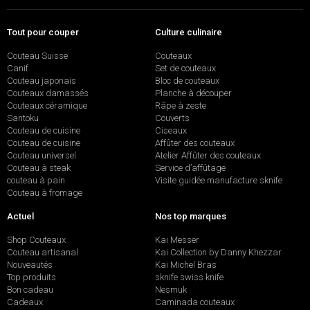
Tout pour couper
Culture culinaire
Couteau Suisse
Couteaux
Canif
Set de couteaux
Couteau japonais
Bloc de couteaux
Couteaux damassés
Planche à découper
Couteaux céramique
Râpe à zeste
Santoku
Couverts
Couteau de cuisine
Ciseaux
Couteau de cuisine
Affûter des couteaux
Couteau universel
Atelier Affûter des couteaux
Couteau à steak
Service d’affûtage
couteau à pain
Visite guidée manufacture sknife
Couteau à fromage
Actuel
Nos top marques
Shop Couteaux
Kai Messer
Couteau artisanal
Kai Collection by Danny Khezzar
Nouveautés
Kai Michel Bras
Top produits
sknife swiss knife
Bon cadeau
Nesmuk
Cadeaux
Caminada couteaux