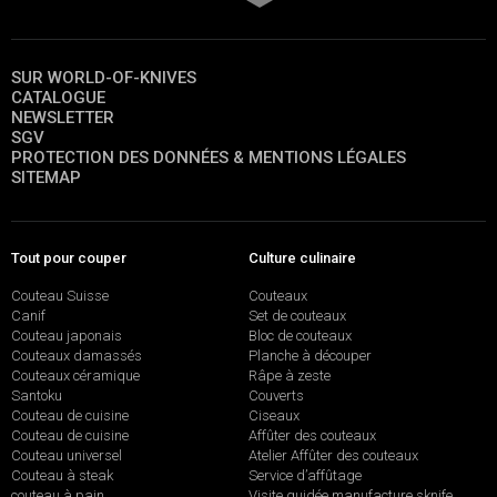
SUR WORLD-OF-KNIVES
CATALOGUE
NEWSLETTER
SGV
PROTECTION DES DONNÉES & MENTIONS LÉGALES
SITEMAP
Tout pour couper
Culture culinaire
Couteau Suisse
Couteaux
Canif
Set de couteaux
Couteau japonais
Bloc de couteaux
Couteaux damassés
Planche à découper
Couteaux céramique
Râpe à zeste
Santoku
Couverts
Couteau de cuisine
Ciseaux
Couteau de cuisine
Affûter des couteaux
Couteau universel
Atelier Affûter des couteaux
Couteau à steak
Service d’affûtage
couteau à pain
Visite guidée manufacture sknife