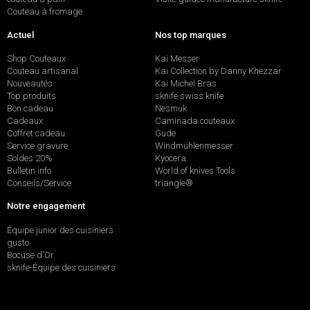
Couteau à fromage
Actuel
Nos top marques
Shop Couteaux
Kai Messer
Couteau artisanal
Kai Collection by Danny Khezzar
Nouveautés
Kai Michel Bras
Top produits
sknife swiss knife
Bon cadeau
Nesmuk
Cadeaux
Caminada couteaux
Coffret cadeau
Güde
Service gravure
Windmühlenmesser
Soldes 20%
Kyocera
Bulletin info
World of knives Tools
Conseils/Service
triangle®
Notre engagement
Équipe junior des cuisiniers
gusto
Bocuse d'Or
sknife-Équipe des cuisiniers