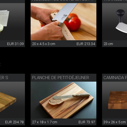
EUR 31.09
20 x 4.5 x 3 cm
EUR 213.34
23 cm
:
ER S
PLANCHE DE PETIT-DÉJEUNER
EUR 234.78
27 x 18 x 1.7 cm
EUR 73.97
39 x 26 x 5 cm