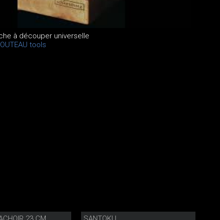
nche à découper universelle
OUTEAU tools
ACHOIR 23 CM
SANTOKU