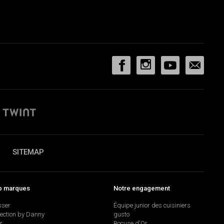
SITEMAP
p marques
Notre engagement
sser
Équipe junior des cuisiniers
lection by Danny
gusto
r
Bocuse d'Or