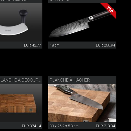
EUR 42.77
18 cm
EUR 266.94
PLANCHE À HACHER
CAMINADA PLANCHE À DÉCOUPER EN BOIS DE NOYER
EUR 374.14
39 x 26.2 x 5.3 cm
EUR 213.34