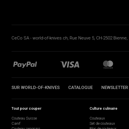
CeCo SA - world-of-knives.ch, Rue Neuve 5, CH-2502 Bienne, 
SUR WORLD-OF-KNIVES
CATALOGUE
NEWSLETTER
Tout pour couper
Culture culinaire
Couteau Suisse
Couteaux
Canif
Set de couteaux
Couteau japonais
Bloc de couteaux