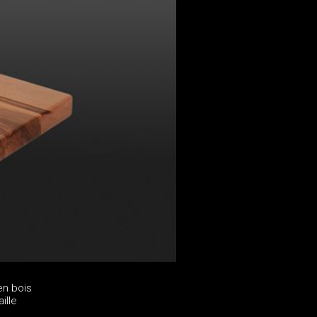
en bois
ille