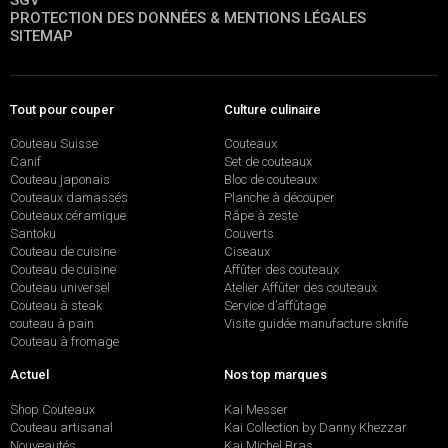
SGV
PROTECTION DES DONNÉES & MENTIONS LÉGALES
SITEMAP
Tout pour couper
Culture culinaire
Couteau Suisse
Couteaux
Canif
Set de couteaux
Couteau japonais
Bloc de couteaux
Couteaux damassés
Planche à découper
Couteaux céramique
Râpe à zeste
Santoku
Couverts
Couteau de cuisine
Ciseaux
Couteau de cuisine
Affûter des couteaux
Couteau universel
Atelier Affûter des couteaux
Couteau à steak
Service d’affûtage
couteau à pain
Visite guidée manufacture sknife
Couteau à fromage
Actuel
Nos top marques
Shop Couteaux
Kai Messer
Couteau artisanal
Kai Collection by Danny Khezzar
Nouveautés
Kai Michel Bras