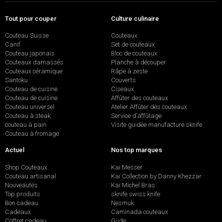
Tout pour couper
Culture culinaire
Couteau Suisse
Couteaux
Canif
Set de couteaux
Couteau japonais
Bloc de couteaux
Couteaux damassés
Planche à découper
Couteaux céramique
Râpe à zeste
Santoku
Couverts
Couteau de cuisine
Ciseaux
Couteau de cuisine
Affûter des couteaux
Couteau universel
Atelier Affûter des couteaux
Couteau à steak
Service d’affûtage
couteau à pain
Visite guidée manufacture sknife
Couteau à fromage
Actuel
Nos top marques
Shop Couteaux
Kai Messer
Couteau artisanal
Kai Collection by Danny Khezzar
Nouveautés
Kai Michel Bras
Top produits
sknife swiss knife
Bon cadeau
Nesmuk
Cadeaux
Caminada couteaux
Coffret cadeau
Güde