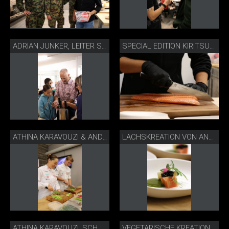
ADRIAN JUNKER, LEITER STIFTUNG FÜR BETAGTE, MÜNSINGEN
SPECIAL EDITION KIRITSUKE MIT SWISS LACHS
ATHINA KARAVOUZI & ANDREAS GROSSEN, SCHWEIZER JUNIORENKOCHNATI
LACHSKREATION VON ANDREAS GROSSEN
ATHINA KARAVOUZI, SCHWEIZER JUNIORENKOCHNATI
VEGETARISCHE KREATION VON ATHINA KARAVOUZI