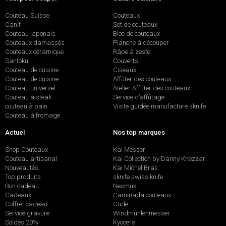
Couteau Suisse
Couteaux
Canif
Set de couteaux
Couteau japonais
Bloc de couteaux
Couteaux damassés
Planche à découper
Couteaux céramique
Râpe à zeste
Santoku
Couverts
Couteau de cuisine
Ciseaux
Couteau de cuisine
Affûter des couteaux
Couteau universel
Atelier Affûter des couteaux
Couteau à steak
Service d’affûtage
couteau à pain
Visite guidée manufacture sknife
Couteau à fromage
Actuel
Nos top marques
Shop Couteaux
Kai Messer
Couteau artisanal
Kai Collection by Danny Khezzar
Nouveautés
Kai Michel Bras
Top produits
sknife swiss knife
Bon cadeau
Nesmuk
Cadeaux
Caminada couteaux
Coffret cadeau
Güde
Service gravure
Windmühlenmesser
Soldes 20%
Kyocera