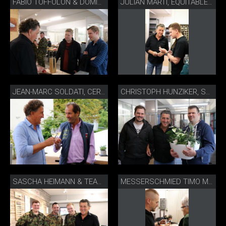
FABIO TOFFOLON & DOMINIK SATO, THE CHEDI ANDERMATT
JULIAN MARTI, EQUITABLE ZÜRICH
JEAN-MARC SOLDATI, CERF SONCEBOZ
CHRISTOPH HUNZIKER, SCHÜPBACH BEIZLI
SASCHA HEIMANN & TEAM, SWISS ARMED FORCES CULINARY TEAM
MESSERSCHMIED TIMO MÜLLER