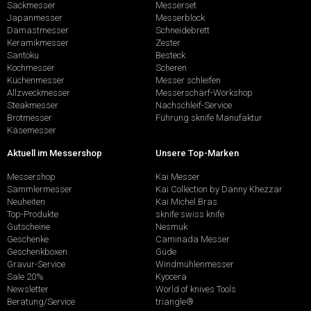
Sackmesser
Messerset
Japanmesser
Messerblock
Damastmesser
Schneidebrett
Keramikmesser
Zester
Santoku
Besteck
Kochmesser
Scheren
Küchenmesser
Messer schleifen
Allzweckmesser
Messerschärf-Workshop
Steakmesser
Nachschleif-Service
Brotmesser
Führung sknife Manufaktur
Käsemesser
Aktuell im Messershop
Unsere Top-Marken
Messershop
Kai Messer
Sammlermesser
Kai Collection by Danny Khezzar
Neuheiten
Kai Michel Bras
Top-Produkte
sknife swiss knife
Gutscheine
Nesmuk
Geschenke
Caminada Messer
Geschenkboxen
Güde
Gravur-Service
Windmühlenmesser
Sale 20%
Kyocera
Newsletter
World of knives Tools
Beratung/Service
triangle®