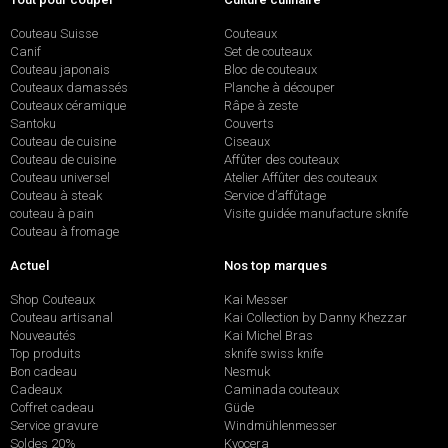
Couteau Suisse
Couteaux
Canif
Set de couteaux
Couteau japonais
Bloc de couteaux
Couteaux damassés
Planche à découper
Couteaux céramique
Râpe à zeste
Santoku
Couverts
Couteau de cuisine
Ciseaux
Couteau de cuisine
Affûter des couteaux
Couteau universel
Atelier Affûter des couteaux
Couteau à steak
Service d’affûtage
couteau à pain
Visite guidée manufacture sknife
Couteau à fromage
Actuel
Nos top marques
Shop Couteaux
Kai Messer
Couteau artisanal
Kai Collection by Danny Khezzar
Nouveautés
Kai Michel Bras
Top produits
sknife swiss knife
Bon cadeau
Nesmuk
Cadeaux
Caminada couteaux
Coffret cadeau
Güde
Service gravure
Windmühlenmesser
Soldes 20%
Kyocera