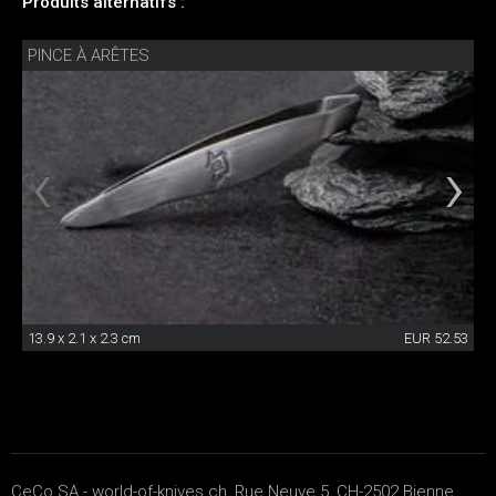
Produits alternatifs :
PINCE À ARÊTES
13.9 x 2.1 x 2.3 cm
EUR 52.53
CeCo SA - world-of-knives.ch, Rue Neuve 5, CH-2502 Bienne,