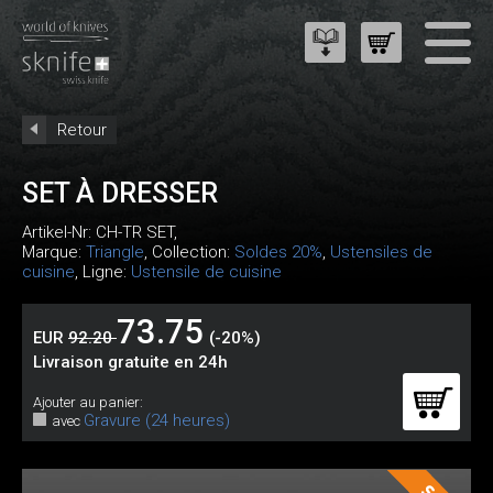
Retour
SET À DRESSER
Artikel-Nr:
CH-TR SET
,
Marque:
Triangle
, Collection:
Soldes 20%
,
Ustensiles de
cuisine
, Ligne:
Ustensile de cuisine
73.75
EUR
92.20
(-20%)
Livraison gratuite en 24h
Ajouter au panier:
Gravure (24 heures)
avec