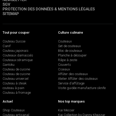
SGV
PROTECTION DES DONNÉES & MENTIONS LÉGALES
SITEMAP
Tout pour couper
Culture culinaire
Couteau Suisse
Couteaux
Canif
Set de couteaux
Couteau japonais
Bloc de couteaux
Couteaux damassés
Planche à découper
Couteaux céramique
Râpe à zeste
Santoku
Couverts
Couteau de cuisine
Ciseaux
Couteau de cuisine
Affûter des couteaux
Couteau universel
Atelier Affûter des couteaux
Couteau à steak
Service d’affûtage
couteau à pain
Visite guidée manufacture sknife
Couteau à fromage
Actuel
Nos top marques
Shop Couteaux
Kai Messer
Couteau artisanal
Kai Collection by Danny Khezzar