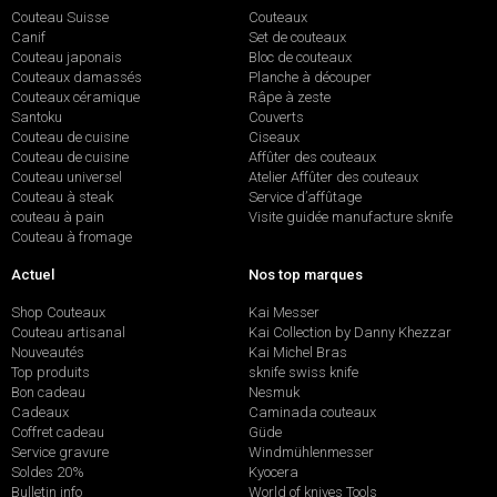
Couteau Suisse
Couteaux
Canif
Set de couteaux
Couteau japonais
Bloc de couteaux
Couteaux damassés
Planche à découper
Couteaux céramique
Râpe à zeste
Santoku
Couverts
Couteau de cuisine
Ciseaux
Couteau de cuisine
Affûter des couteaux
Couteau universel
Atelier Affûter des couteaux
Couteau à steak
Service d’affûtage
couteau à pain
Visite guidée manufacture sknife
Couteau à fromage
Actuel
Nos top marques
Shop Couteaux
Kai Messer
Couteau artisanal
Kai Collection by Danny Khezzar
Nouveautés
Kai Michel Bras
Top produits
sknife swiss knife
Bon cadeau
Nesmuk
Cadeaux
Caminada couteaux
Coffret cadeau
Güde
Service gravure
Windmühlenmesser
Soldes 20%
Kyocera
Bulletin info
World of knives Tools