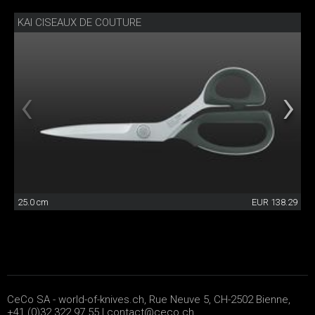
KAI CISEAUX DE COUTURE
25.0 cm
EUR 138.29
CeCo SA - world-of-knives.ch, Rue Neuve 5, CH-2502 Bienne,
+41 (0)32 322 97 55 |
contact@ceco.ch