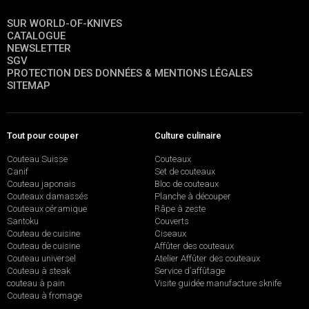
SUR WORLD-OF-KNIVES
CATALOGUE
NEWSLETTER
SGV
PROTECTION DES DONNÉES & MENTIONS LÉGALES
SITEMAP
Tout pour couper
Culture culinaire
Couteau Suisse
Couteaux
Canif
Set de couteaux
Couteau japonais
Bloc de couteaux
Couteaux damassés
Planche à découper
Couteaux céramique
Râpe à zeste
Santoku
Couverts
Couteau de cuisine
Ciseaux
Couteau de cuisine
Affûter des couteaux
Couteau universel
Atelier Affûter des couteaux
Couteau à steak
Service d’affûtage
couteau à pain
Visite guidée manufacture sknife
Couteau à fromage