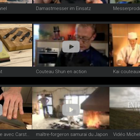
nnel
Damastmesser im Einsatz
Messerprodu
t
Couteau Shun en action
Kai couteaux
Technique de coupe avec Carsten Dohrs
maître-forgeron samuraï du Japon
Vidéo Michel