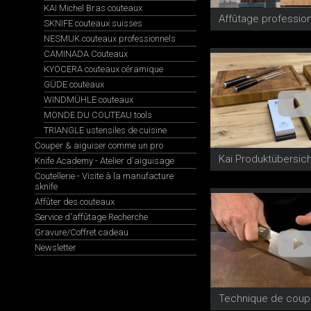
KAI Michel Bras couteaux
Affûtage professio
SKNIFE couteaux suisses
NESMUK couteaux professionnels
CAMINADA Couteaux
KYOCERA couteaux céramique
GÜDE couteaux
WINDMÜHLE couteaux
MONDE DU COUTEAU tools
TRIANGLE ustensiles de cuisine
Couper & aiguiser comme un pro
Kai Produktübersich
Knife Academy - Atelier d'aiguisage
Coutellerie - Visite à la manufacture
sknife
Affûter des couteaux
Service d'affûtage Recherche
Gravure/Coffret cadeau
Newsletter