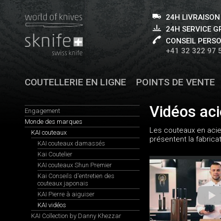
24H LIVRAISON
24H SERVICE 
CONSEIL PERS
+41 32 322 97 
COUTELLERIE EN LIGNE
POINTS DE VENTE
Vidéos ac
Engagement
Monde des marques
Les couteaux en acie
KAI couteaux
présentent la fabrica
KAI couteaux damassés
Kai Coutelier
KAI couteaux Shun Premier
Kai Conseils d'entretien des
couteaux japonais
KAI Pierre à aiguiser
KAI vidéos
KAI Collection by Danny Khezzar