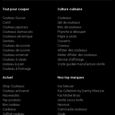
Tout pour couper
Culture culinaire
Couteau Suisse
Couteaux
Canif
Set de couteaux
Couteau japonais
Bloc de couteaux
Couteaux damassés
Planche à découper
Couteaux céramique
Râpe à zeste
Santoku
Couverts
Couteau de cuisine
Ciseaux
Couteau de cuisine
Affûter des couteaux
Couteau universel
Atelier Affûter des couteaux
Couteau à steak
Service d’affûtage
couteau à pain
Visite guidée manufacture sknife
Couteau à fromage
Actuel
Nos top marques
Shop Couteaux
Kai Messer
Couteau artisanal
Kai Collection by Danny Khezzar
Nouveautés
Kai Michel Bras
Top produits
sknife swiss knife
Bon cadeau
Nesmuk
Cadeaux
Caminada couteaux
Coffret cadeau
Güde