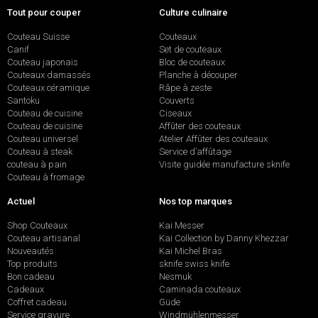
Tout pour couper
Culture culinaire
Couteau Suisse
Couteaux
Canif
Set de couteaux
Couteau japonais
Bloc de couteaux
Couteaux damassés
Planche à découper
Couteaux céramique
Râpe à zeste
Santoku
Couverts
Couteau de cuisine
Ciseaux
Couteau de cuisine
Affûter des couteaux
Couteau universel
Atelier Affûter des couteaux
Couteau à steak
Service d’affûtage
couteau à pain
Visite guidée manufacture sknife
Couteau à fromage
Actuel
Nos top marques
Shop Couteaux
Kai Messer
Couteau artisanal
Kai Collection by Danny Khezzar
Nouveautés
Kai Michel Bras
Top produits
sknife swiss knife
Bon cadeau
Nesmuk
Cadeaux
Caminada couteaux
Coffret cadeau
Güde
Service gravure
Windmühlenmesser