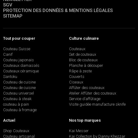
SGV
PROTECTION DES DONNÉES & MENTIONS LÉGALES
SITEMAP
Tout pour couper
Culture culinaire
Couteau Suisse
Couteaux
Canif
Set de couteaux
Couteau japonais
Bloc de couteaux
Couteaux damassés
Planche à découper
Couteaux céramique
Râpe à zeste
Santoku
Couverts
Couteau de cuisine
Ciseaux
Couteau de cuisine
Affûter des couteaux
Couteau universel
Atelier Affûter des couteaux
Couteau à steak
Service d’affûtage
couteau à pain
Visite guidée manufacture sknife
Couteau à fromage
Actuel
Nos top marques
Shop Couteaux
Kai Messer
Couteau artisanal
Kai Collection by Danny Khezzar