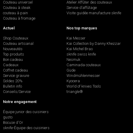
Couteau universel
Atelier Affûter des couteaux
Couteau à steak
Service d’affûtage
couteau à pain
Visite guidée manufacture sknife
Couteau à fromage
Actuel
Nos top marques
Shop Couteaux
Kai Messer
Couteau artisanal
Kai Collection by Danny Khezzar
Nouveautés
Kai Michel Bras
Top produits
sknife swiss knife
Bon cadeau
Nesmuk
Cadeaux
Caminada couteaux
Coffret cadeau
Güde
Service gravure
Windmühlenmesser
Soldes 20%
Kyocera
Bulletin info
World of knives Tools
Conseils/Service
triangle®
Notre engagement
Équipe junior des cuisiniers
gusto
Bocuse d'Or
sknife-Équipe des cuisiniers