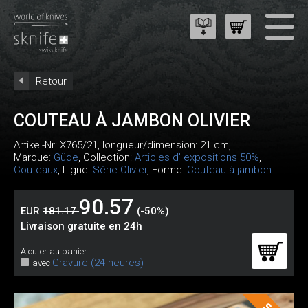
Retour
COUTEAU À JAMBON OLIVIER
Artikel-Nr:
X765/21
, longueur/dimension: 21 cm,
Marque:
Güde
, Collection:
Articles d' expositions 50%
,
Couteaux
, Ligne:
Série Olivier
, Forme:
Couteau à jambon
90.57
EUR
181.17
(-50%)
Livraison gratuite en 24h
Ajouter au panier:
Gravure (24 heures)
avec