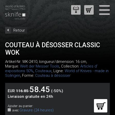
Retour
COUTEAU À DÉSOSSER CLASSIC
WOK
Artikel-Nr:
WK-2410
, longueur/dimension: 16 cm,
Marque:
Welt der Messer Tools
, Collection:
Articles d'
expositions 50%
,
Couteaux
, Ligne:
World of Knives - made in
Solingen
, Forme:
Couteau à désosser
58.45
EUR
116.85
(-50%)
Livraison gratuite en 24h
Ajouter au panier:
Gravure (24 heures)
avec