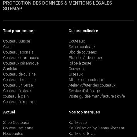
PROTECTION DES DONNÉES & MENTIONS LÉGALES
SITEMAP
Tout pour couper
Culture culinaire
Couteau Suisse
Couteaux
Canif
Set de couteaux
Couteau japonais
Bloc de couteaux
Couteaux damassés
Planche à découper
Couteaux céramique
Râpe à zeste
Santoku
Couverts
Couteau de cuisine
Ciseaux
Couteau de cuisine
Affûter des couteaux
Couteau universel
Atelier Affûter des couteaux
Couteau à steak
Service d’affûtage
couteau à pain
Visite guidée manufacture sknife
Couteau à fromage
Actuel
Nos top marques
Shop Couteaux
Kai Messer
Couteau artisanal
Kai Collection by Danny Khezzar
Nouveautés
Kai Michel Bras